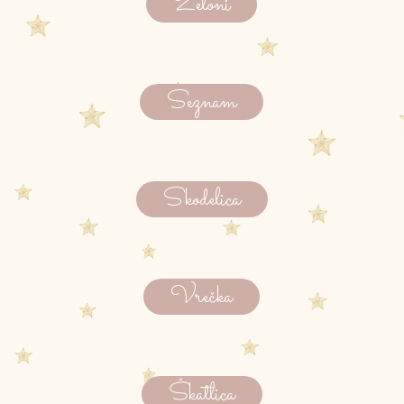
Žetoni
Seznam
Skodelica
Vrečka
Škatlica