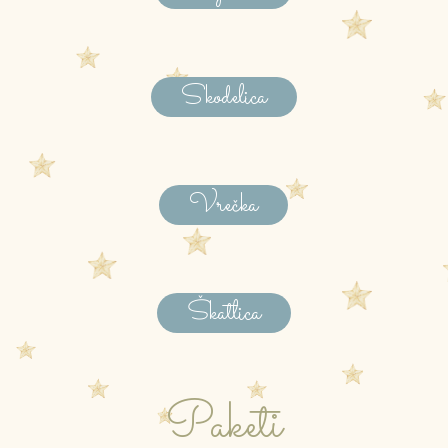
Skodelica
Vrečka
Škatlica
Paketi