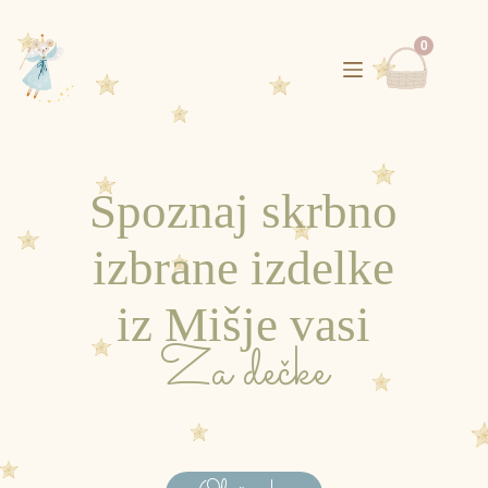
Skip
0
to
content
Spoznaj skrbno
izbrane izdelke
iz Mišje vasi
Za dečke