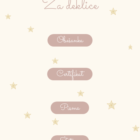
Za deklice
Obešanka
Certifikat
Pisma