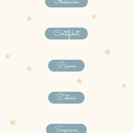
Obešanka
Certifikat
Pisma
Žetoni
Seznam