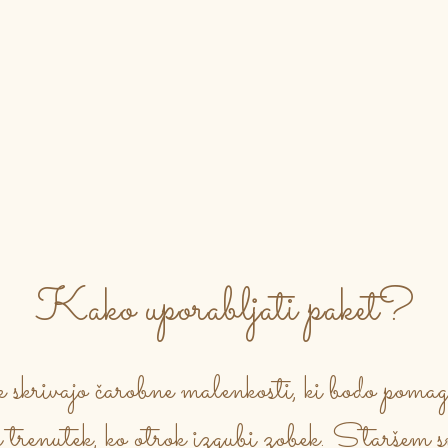
Kako uporabljati paket?
 skrivajo čarobne malenkosti, ki bodo pomaga
trenutek, ko otrok izgubi zobek. Staršem s