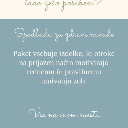
tako zelo poseben?
Spodbuda za zdrave navade
Paket vsebuje izdelke, ki otroke
na prijazen način motivirajo
rednemu in pravilnemu
umivanju zob.
Vse na enem mestu