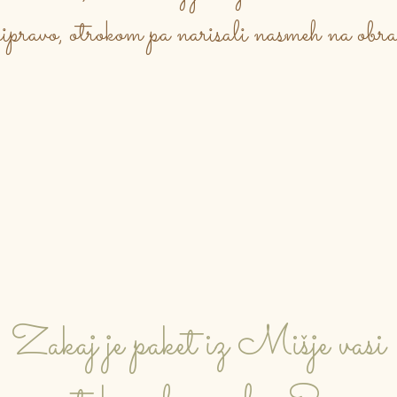
ripravo, otrokom pa narisali nasmeh na obra
Zakaj je paket iz Mišje vasi