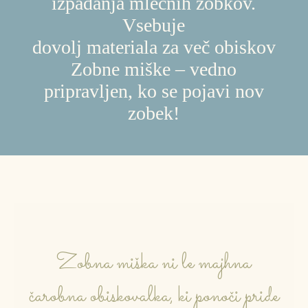
izpadanja mlečnih zobkov.
Vsebuje
dovolj materiala za več obiskov
Zobne miške – vedno
pripravljen, ko se pojavi nov
zobek!
Zobna miška ni le majhna
čarobna obiskovalka, ki ponoči pride