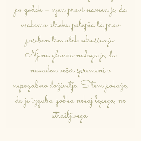
po zobek – njen pravi namen je, da
vsakemu otroku polepša ta prav
poseben trenutek odraščanja.
Njena glavna naloga je, da
navaden večer spremeni v
nepozabno doživetje. S tem pokaže,
da je izguba zobka nekaj lepega, ne
strašljivega.