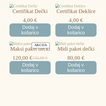
Certifikat Dečki
Certifikat Deklice
4,00
€
4,00
€
Dodaj v
Dodaj v
košarico
košarico
IZDELKI
AKCIJA
Maksi paket dečki
Midi paket dečki
V
AKCIJI
120,00
€
80,00
€
150,00
€
Izvirna
Trenutna
Dodaj v
Dodaj v
cena
cena
košarico
košarico
je
je:
bila:
120,00 €.
150,00 €.