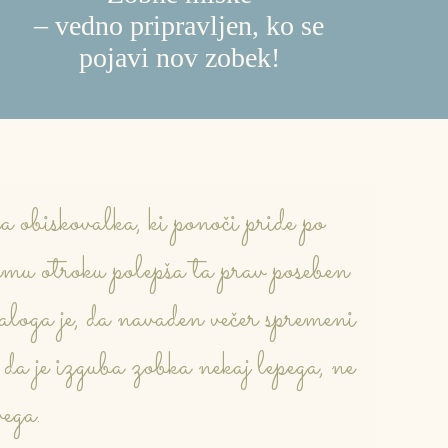
– vedno pripravljen, ko se
pojavi nov zobek!
obiskovalka, ki ponoči pride po
emu otroku polepša ta prav poseben
loga je, da navaden večer spremeni
da je izguba zobka nekaj lepega, ne
vega.