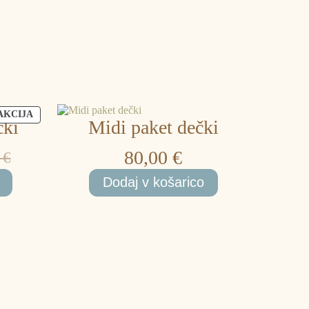
IZDELKI
AKCIJA
čki
Midi paket dečki
V
AKCIJI
80,00
€
0
€
a
na
Dodaj v košarico
 €.
 €.