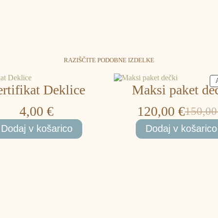
RAZIŠČITE PODOBNE IZDELKE
rtifikat Deklice
Maksi paket de
4,00
€
120,00
€
150,0
Izvirn
Trenut
Dodaj v košarico
Dodaj v košarico
cena
cena
je
je:
bila:
120,00
150,00