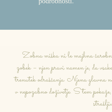
podrobnosti.
Zobna miška ni le majhna čarobna 
zobek – njen pravi namen je, da vsak
trenutek odraščanja. Njena glavna na
v nepozabno doživetje. S tem pokaže, 
strašlji