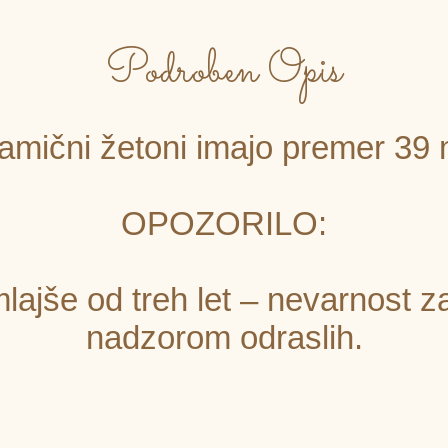
Podroben Opis
amični žetoni imajo premer 39
OPOZORILO:
lajše od treh let – nevarnost z
nadzorom odraslih.