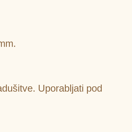
 mm.
adušitve. Uporabljati pod