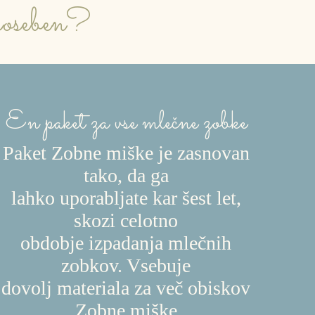
 poseben?
En paket za vse mlečne zobke
Paket Zobne miške je zasnovan
tako, da ga
lahko uporabljate kar šest let,
skozi celotno
obdobje izpadanja mlečnih
zobkov. Vsebuje
dovolj materiala za več obiskov
Zobne miške