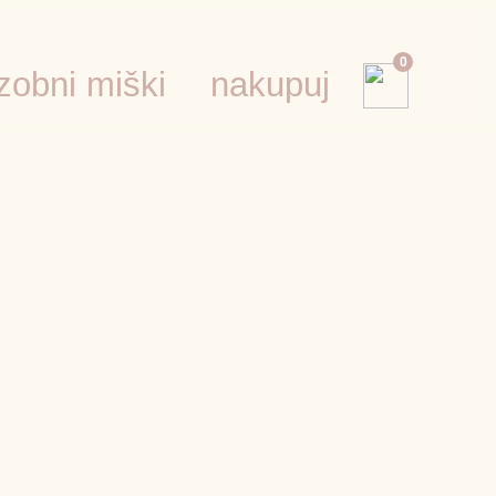
0
zobni miški
nakupuj