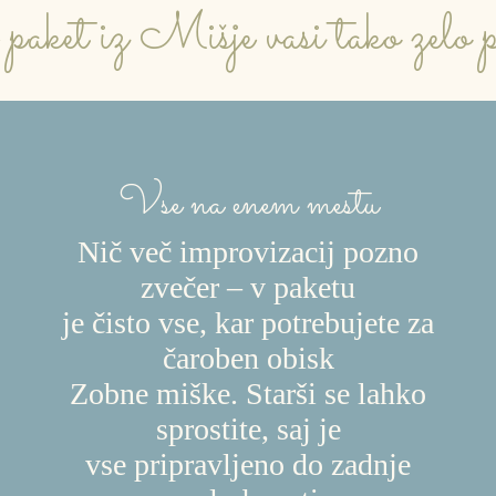
 paket iz Mišje vasi tako zelo
Vse na enem mestu
Nič več improvizacij pozno
zvečer – v paketu
je čisto vse, kar potrebujete za
čaroben obisk
Zobne miške. Starši se lahko
sprostite, saj je
vse pripravljeno do zadnje