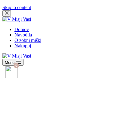
Skip to content
Domov
Navodila
O zobni miški
Nakupuj
Menu
0